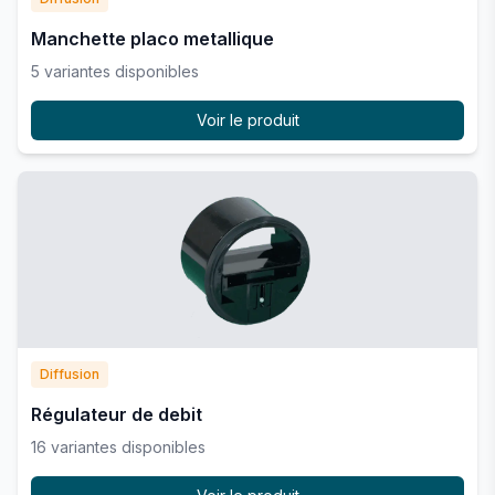
Manchette placo metallique
5
variante
s
disponible
s
Voir le produit
Diffusion
Régulateur de debit
16
variante
s
disponible
s