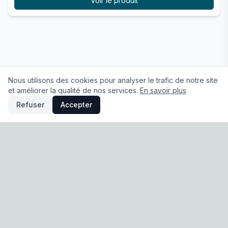
Voir le produit
Nous utilisons des cookies pour analyser le trafic de notre site
et améliorer la qualité de nos services.
En savoir plus
Refuser
Accepter
À propos
|
Conditions Générales de Vente
|
Mentions légales
|
Politique de confidentialité
|
Préférences cookies
© 2026 Sodigaine. Tous droits réservés.