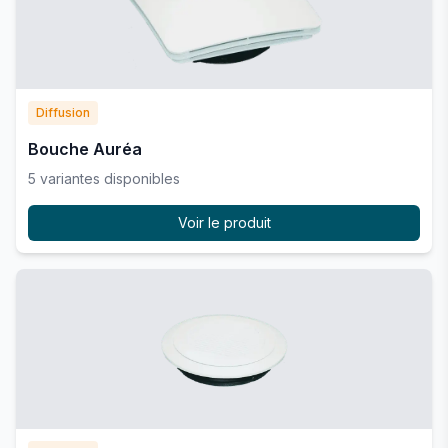
Diffusion
Bouche Auréa
5
variante
s
disponible
s
Voir le produit