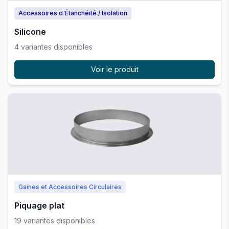
Accessoires d'Étanchéité / Isolation
Silicone
4
variante
s
disponible
s
Voir le produit
Gaines et Accessoires Circulaires
Piquage plat
19
variante
s
disponible
s