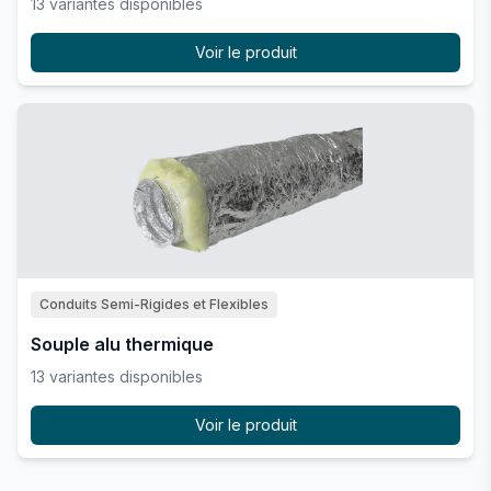
13
variante
s
disponible
s
Voir le produit
Conduits Semi-Rigides et Flexibles
Souple alu thermique
13
variante
s
disponible
s
Voir le produit