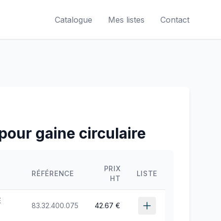
Catalogue
Mes listes
Contact
 pour gaine circulaire
PRIX
RÉFÉRENCE
LISTE
HT
E
83.32.400.075
42.67 €