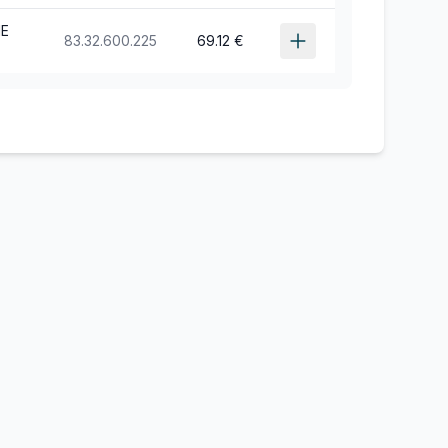
NE
83.32.600.225
69.12 €