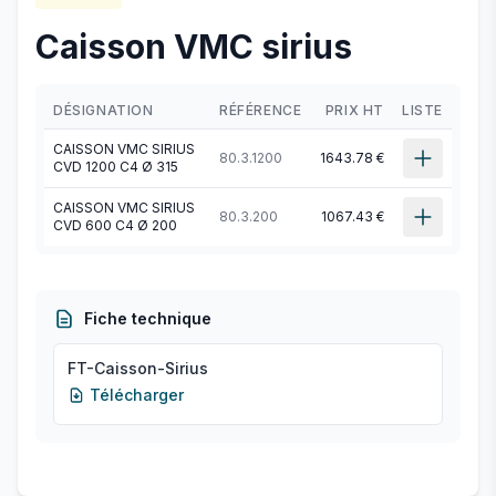
Caisson VMC sirius
DÉSIGNATION
RÉFÉRENCE
PRIX HT
LISTE
CAISSON VMC SIRIUS
80.3.1200
1643.78 €
CVD 1200 C4 Ø 315
CAISSON VMC SIRIUS
80.3.200
1067.43 €
CVD 600 C4 Ø 200
Fiche technique
FT-Caisson-Sirius
Télécharger