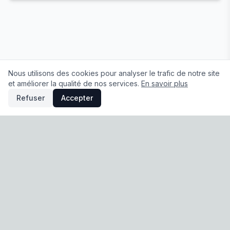
Nous utilisons des cookies pour analyser le trafic de notre site
et améliorer la qualité de nos services.
En savoir plus
Refuser
Accepter
À propos
|
Conditions Générales de Vente
|
Mentions légales
|
Politique de confidentialité
|
Préférences cookies
© 2026 Sodigaine. Tous droits réservés.