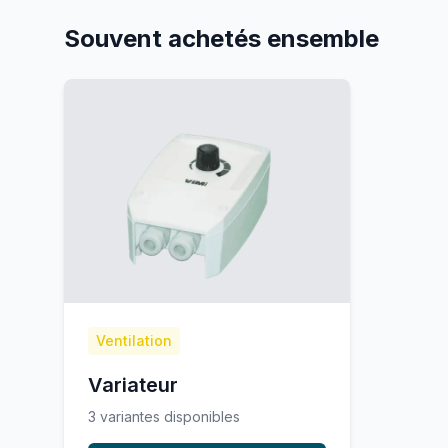
Souvent achetés ensemble
Ventilation
Variateur
3
variante
s
disponible
s