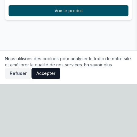
Voir le produit
Nous utilisons des cookies pour analyser le trafic de notre site
et améliorer la qualité de nos services.
En savoir plus
Refuser
Accepter
À propos
|
Conditions Générales de Vente
|
Mentions légales
|
Politique de confidentialité
|
Préférences cookies