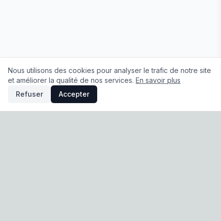
Nous utilisons des cookies pour analyser le trafic de notre site
et améliorer la qualité de nos services.
En savoir plus
Refuser
Accepter
À propos
|
Conditions Générales de Vente
|
Mentions légales
|
Politique de confidentialité
|
Préférences cookies
© 2026 Sodigaine. Tous droits réservés.