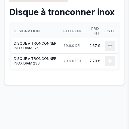
Disque à tronconner inox
PRIX
DÉSIGNATION
RÉFÉRENCE
LISTE
HT
DISQUE A TRONCONNER
79.6.0125
2.37 €
INOX DIAM 125
DISQUE A TRONCONNER
79.6.0230
7.73 €
INOX DIAM 230