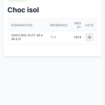
Choc isol
PRIX
DÉSIGNATION
RÉFÉRENCE
LISTE
HT
CHOC ISOL PLOT 45 X
72.4
1.62 €
45 X 21