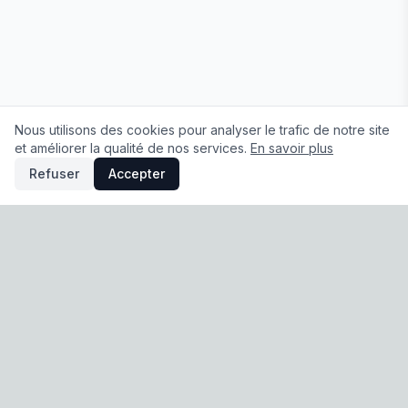
Nous utilisons des cookies pour analyser le trafic de notre site
et améliorer la qualité de nos services.
En savoir plus
Refuser
Accepter
À propos
|
Conditions Générales de Vente
|
Mentions légales
|
Politique de confidentialité
|
Préférences cookies
© 2026 Sodigaine. Tous droits réservés.