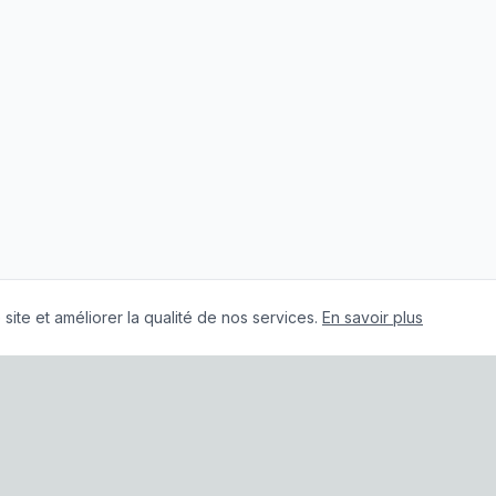
site et améliorer la qualité de nos services.
En savoir plus
énérales de Vente
|
Mentions légales
|
Politique de confidential