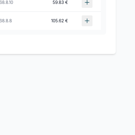
68.8.10
59.83 €
68.8.8
105.62 €