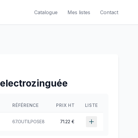
Catalogue
Mes listes
Contact
e electrozinguée
RÉFÉRENCE
PRIX HT
LISTE
E
67.OUTILPOSE8
71.22 €