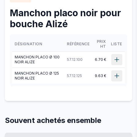
Manchon placo noir pour
bouche Alizé
PRIX
DÉSIGNATION
RÉFÉRENCE
LISTE
HT
MANCHON PLACO Ø 100
57.12.100
6.70 €
NOIR ALIZE
MANCHON PLACO Ø 125
57.12.125
9.63 €
NOIR ALIZE
Souvent achetés ensemble